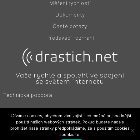
Měření rychlosti
Dokumenty
Časté dotazy
Předávací rozhraní
Vaše rychlé a spolehlivé spojení
se světem internetu
Technická podpora
Sms: 777 713 229
(nonstop)
Užíváme cookies, abychom vám zajistili co možná nejsnadnější
Email:
podpora@drastich.net
použití našich webových stránek. Pokud budete nadále
Tel: 595 534 144
prohlížet naše stránky předpokládáme, že s použitím cookies
souhlasíte.